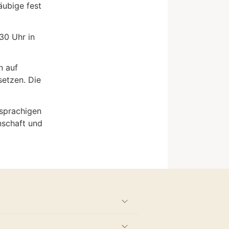
äubige fest
30 Uhr in
n auf
etzen. Die
hsprachigen
nschaft und