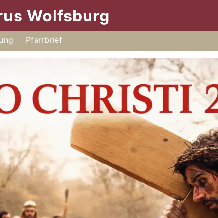
orus
Wolfsburg
sung
Pfarrbrief